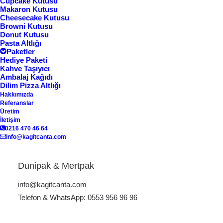
Cupcake Kutusu
Makaron Kutusu
Cheesecake Kutusu
Browni Kutusu
Göster
Donut Kutusu
Pasta Altlığı
Paketler
Hediye Paketi
Kahve Taşıyıcı
Ambalaj Kağıdı
Dilim Pizza Altlığı
Hakkımızda
Referanslar
Üretim
İletişim
0216 470 46 64
info@kagitcanta.com
Cupcake Kutusu CP-01
Dunipak & Mertpak
info@kagitcanta.com
Telefon & WhatsApp: 0553 956 96 96
6'lı cupcake kutusu