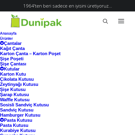
1964'ten beri sadece en iyisini üretiyoruz...
Anasayfa
Ürünler
Çantalar
Kağıt Çanta
Karton Çanta – Karton Poşet
Şişe Poşeti
Şişe Çantası
Kutular
Karton Kutu
Çikolata Kutusu
Zeytinyağı Kutusu
Şişe Kutusu
Şarap Kutusu
Waffle Kutusu
Ana Sayfa
Sosisli Sandviç Kutusu
Sandviç Kutusu
Ürünler “6'lı cupcake kutusu” olarak
Hamburger Kutusu
Pasta Kutusu
etiketlendi
Pasta Kutusu
6'lı cupcake kutusu
Kurabiye Kutusu