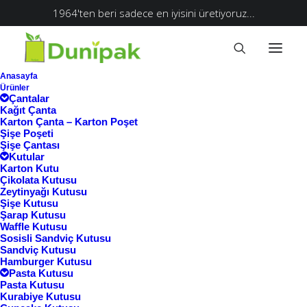
1964'ten beri sadece en iyisini üretiyoruz...
Anasayfa
Ürünler
Çantalar
Kağıt Çanta
Karton Çanta – Karton Poşet
Şişe Poşeti
Şişe Çantası
Kutular
Karton Kutu
Çikolata Kutusu
Zeytinyağı Kutusu
Şişe Kutusu
Şarap Kutusu
Waffle Kutusu
Ana Sayfa
Sosisli Sandviç Kutusu
Sandviç Kutusu
Ürünler “karton kutu toptan” olarak etiketlendi
Hamburger Kutusu
Pasta Kutusu
karton kutu toptan
Pasta Kutusu
Kurabiye Kutusu