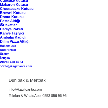
Cupcake Kutusu
Makaron Kutusu
Göster
Cheesecake Kutusu
Browni Kutusu
Donut Kutusu
Pasta Altlığı
Paketler
Hediye Paketi
Kahve Taşıyıcı
Ambalaj Kağıdı
Dilim Pizza Altlığı
Hakkımızda
Referanslar
Üretim
İletişim
0216 470 46 64
info@kagitcanta.com
Ev Tekstili Kutusu KK-08
Kahve Fincanı Kutusu
KK-11
Dunipak & Mertpak
info@kagitcanta.com
Telefon & WhatsApp: 0553 956 96 96