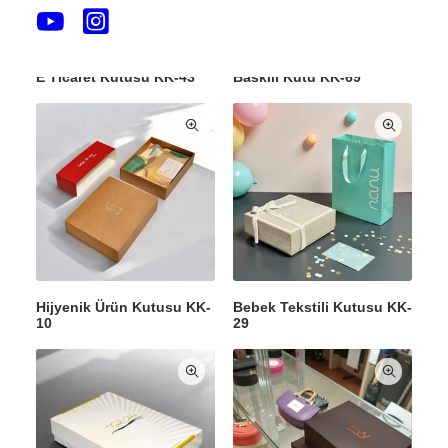
E Ticaret Kutusu KK-43
Baskılı Kutu KK-69
Hijyenik Ürün Kutusu KK-
Bebek Tekstili Kutusu KK-
10
29