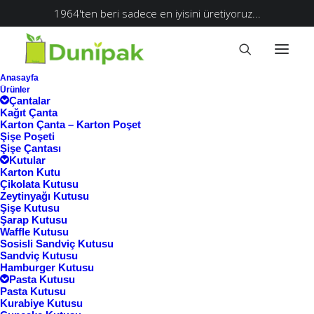
1964'ten beri sadece en iyisini üretiyoruz...
Anasayfa
Ürünler
Çantalar
Kağıt Çanta
Karton Çanta – Karton Poşet
Şişe Poşeti
Şişe Çantası
Kutular
Karton Kutu
Çikolata Kutusu
Zeytinyağı Kutusu
Şişe Kutusu
Şarap Kutusu
Waffle Kutusu
Ana Sayfa
Sosisli Sandviç Kutusu
Sandviç Kutusu
Ürünler “karton şarap poşeti” olarak
Hamburger Kutusu
Pasta Kutusu
etiketlendi
Pasta Kutusu
karton şarap poşeti
Kurabiye Kutusu