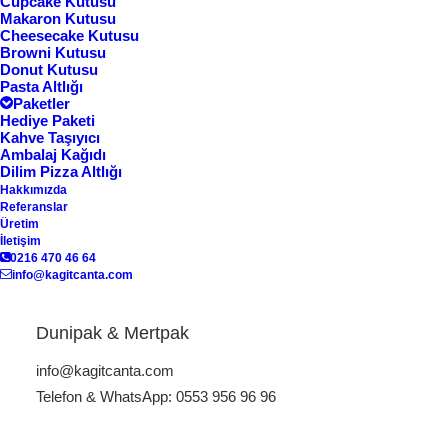
Cupcake Kutusu
Makaron Kutusu
Cheesecake Kutusu
Browni Kutusu
Göster
Donut Kutusu
Pasta Altlığı
Paketler
Hediye Paketi
Kahve Taşıyıcı
Ambalaj Kağıdı
Dilim Pizza Altlığı
Hakkımızda
Referanslar
Üretim
İletişim
0216 470 46 64
info@kagitcanta.com
Şarap Çantası W-01
Dunipak & Mertpak
info@kagitcanta.com
Telefon & WhatsApp: 0553 956 96 96
karton şarap poşeti