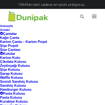
1964'ten beri sadece en iyisini üretiyoruz...
Anasayfa
Ürünler
Çantalar
Kağıt Çanta
Karton Çanta – Karton Poşet
Şişe Poşeti
Şişe Çantası
Kutular
Karton Kutu
Çikolata Kutusu
Zeytinyağı Kutusu
Şişe Kutusu
Şarap Kutusu
Waffle Kutusu
Ana Sayfa
Sosisli Sandviç Kutusu
Sandviç Kutusu
Ürünler “macaron kutusu” olarak etiketlendi
Hamburger Kutusu
Pasta Kutusu
macaron kutusu
Pasta Kutusu
Kurabiye Kutusu