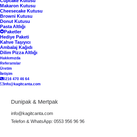
Cupcake Kutusu
Makaron Kutusu
Göster
Cheesecake Kutusu
Browni Kutusu
Donut Kutusu
Pasta Altlığı
Paketler
Hediye Paketi
Kahve Taşıyıcı
Ambalaj Kağıdı
Dilim Pizza Altlığı
Hakkımızda
Referanslar
Üretim
İletişim
0216 470 46 64
info@kagitcanta.com
Makaron Kutusu MK-01
Dunipak & Mertpak
macaron kutusu
info@kagitcanta.com
Telefon & WhatsApp: 0553 956 96 96