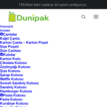
1964'ten beri sadece en iyisini üretiyoruz...
Anasayfa
Ürünler
Çantalar
Kağıt Çanta
Karton Çanta – Karton Poşet
Şişe Poşeti
Şişe Çantası
Kutular
Karton Kutu
Çikolata Kutusu
Zeytinyağı Kutusu
Şişe Kutusu
Şarap Kutusu
Waffle Kutusu
Ana Sayfa
Sosisli Sandviç Kutusu
Sandviç Kutusu
Ürünler “sosisli sandviç kutusu fiyatları”
Hamburger Kutusu
Pasta Kutusu
olarak etiketlendi
Pasta Kutusu
sosisli sandviç kutusu
Kurabiye Kutusu