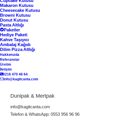
Cupcake Kutusu
fiyatları
Makaron Kutusu
Cheesecake Kutusu
Browni Kutusu
Donut Kutusu
Pasta Altlığı
Göster
Paketler
Hediye Paketi
Kahve Taşıyıcı
Ambalaj Kağıdı
Dilim Pizza Altlığı
Hakkımızda
Referanslar
Üretim
İletişim
0216 470 46 64
info@kagitcanta.com
Dunipak & Mertpak
Sosisli Sandviç Kutusu
Sosisli Sandviç Kutusu
HD-01
HD-03
info@kagitcanta.com
Telefon & WhatsApp: 0553 956 96 96