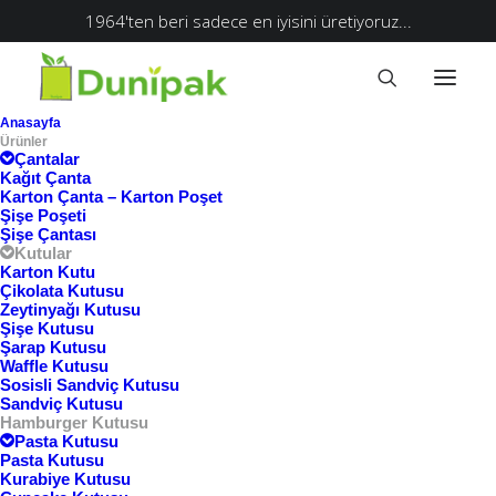
1964'ten beri sadece en iyisini üretiyoruz...
Anasayfa
Ürünler
Çantalar
Kağıt Çanta
Karton Çanta – Karton Poşet
Şişe Poşeti
Şişe Çantası
Kutular
Karton Kutu
Çikolata Kutusu
Zeytinyağı Kutusu
Şişe Kutusu
Şarap Kutusu
Waffle Kutusu
Ana Sayfa
Hamburger Kutusu
Sosisli Sandviç Kutusu
Sandviç Kutusu
Hamburger Kutusu
Hamburger Kutusu
Pasta Kutusu
Pasta Kutusu
Kurabiye Kutusu
Göster