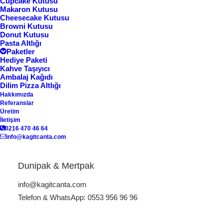
Cupcake Kutusu
Makaron Kutusu
Cheesecake Kutusu
Browni Kutusu
Donut Kutusu
Pasta Altlığı
Paketler
Hediye Paketi
Kahve Taşıyıcı
Ambalaj Kağıdı
Dilim Pizza Altlığı
Hakkımızda
Referanslar
Üretim
İletişim
Hamburger Kutusu HK-01
0216 470 46 64
info@kagitcanta.com
Dunipak & Mertpak
Hamburger Kutusu
info@kagitcanta.com
Telefon & WhatsApp: 0553 956 96 96
Hamburger Kutusu: Lezzetinizi
Sarın, Markanızı Yükseltin!