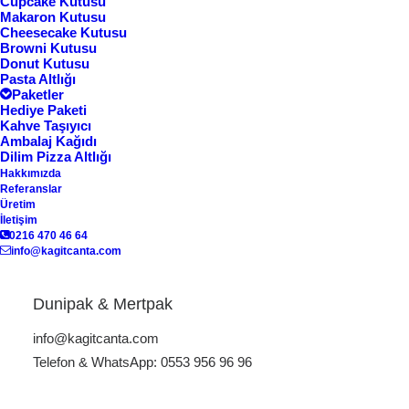
Cupcake Kutusu
Makaron Kutusu
Cheesecake Kutusu
Browni Kutusu
Donut Kutusu
Pasta Altlığı
Paketler
Hediye Paketi
Kahve Taşıyıcı
Ambalaj Kağıdı
Dilim Pizza Altlığı
Hakkımızda
Referanslar
Üretim
İletişim
Cookie Kutusu CK-14
Cookie Kutusu CK-15
0216 470 46 64
info@kagitcanta.com
Dunipak & Mertpak
info@kagitcanta.com
Telefon & WhatsApp: 0553 956 96 96