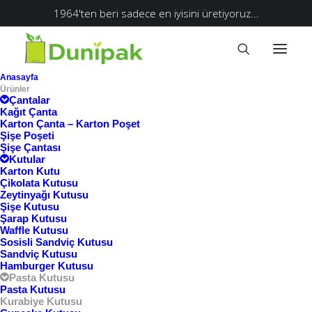
1964'ten beri sadece en iyisini üretiyoruz...
Anasayfa
Ürünler
Çantalar
Kağıt Çanta
Karton Çanta – Karton Poşet
Şişe Poşeti
Şişe Çantası
Kutular
Karton Kutu
Çikolata Kutusu
Zeytinyağı Kutusu
Şişe Kutusu
Şarap Kutusu
Waffle Kutusu
Ana Sayfa
Kurabiye Kutusu
Sosisli Sandviç Kutusu
Sandviç Kutusu
Kurabiye Kutusu
Hamburger Kutusu
Pasta Kutusu
Pasta Kutusu
Kurabiye Kutusu
Göster