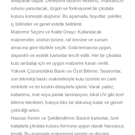
anlayarak başlar. Deneyimli tasarım ekibimiz, markanızın
ruhunu yansıtacak, özgün ve fonksiyonel bir çikolata
kutusu konsepti oluşturur. Bu aşamada, boyutlar, şekiller,
iç bölmeler ve genel estetik belirlenir.
Malzeme Seçimi ve Kalite Onayı: Kullanılacak
malzemeler, ürünün türüne, raf ömrüne ve sunum
amacına göre titizlikle seçilir. Gıda temasına uygun,
dayanıklı ve estetik kartonlar tercih edilir. Her bir çikolata
kutu ambalajı için en uygun malzeme kararı verilir.
Yüksek Çözünürlüklü Baskı ve Özel Bitirme: Tasarımlar,
son teknoloji baskı makineleriyle kutu üzerine en canlı
renklerle ve en keskin detaylarla işlenir. Varak yaldız,
kabartma, mat veya parlak laminasyon, lokal UV gibi özel
bitirme teknikleri, kutuya lüks bir dokunuş katar ve görsel
çekiciliği artırır.
Hassas Kesim ve Şekillendirme: Baskılı kartonlar, özel
kalıplarla çikolata kutusu formuna uygun olarak hassasça
kesilir. Bu aşamada mükemmel simetri ve düzgün