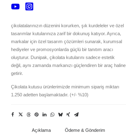
özel fantezi kağıtlar, varak yaldız baskılar ve
kişiselleştirilebilir iç tasarımlar ile çikolatalarınızı
mükemmel bir şekilde sunar. Özelleştirilebilir bölmeler,
çikolatalarınızın düzenini korurken, şık kurdeleler ve özel
tasarımlar kutularınıza zarif bir dokunuş katıyor. Ayrıca,
markalar için özel tasarım çözümleri sunarak, kurumsal
hediyeler ve promosyonlarda güçlü bir tanıtım aracı
oluşturur. Dunipak, çikolata kutularını sadece estetik
değil, aynı zamanda markanızı güçlendiren bir araç haline
getirir.
Çikolata kutusu ürünlerimizde minimum sipariş miktarı
1.250 adetten başlamaktadır. (+/- %10)
Açıklama
Ödeme & Gönderim