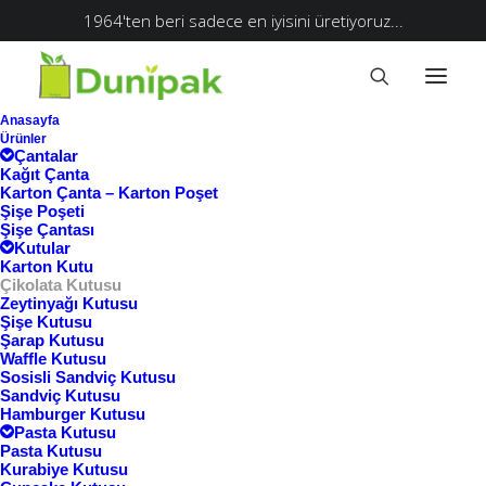
1964'ten beri sadece en iyisini üretiyoruz...
Anasayfa
Ürünler
Çantalar
Kağıt Çanta
Karton Çanta – Karton Poşet
Şişe Poşeti
Şişe Çantası
Kutular
Karton Kutu
Çikolata Kutusu
Zeytinyağı Kutusu
Şişe Kutusu
Şarap Kutusu
Waffle Kutusu
Sosisli Sandviç Kutusu
Sandviç Kutusu
Hamburger Kutusu
Pasta Kutusu
Pasta Kutusu
Kurabiye Kutusu