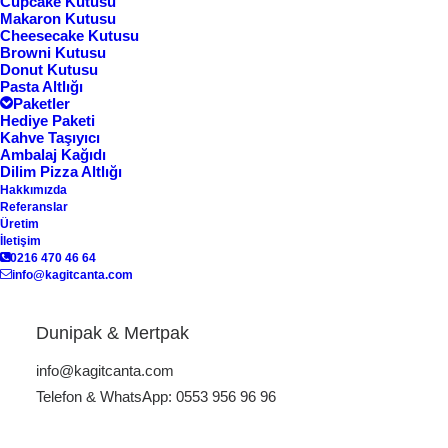
Cupcake Kutusu
Makaron Kutusu
Cheesecake Kutusu
Browni Kutusu
Donut Kutusu
Pasta Altlığı
Paketler
Hediye Paketi
Kahve Taşıyıcı
Ambalaj Kağıdı
Dilim Pizza Altlığı
Hakkımızda
Referanslar
Ana Sayfa
Çikolata Kutusu
Çikolata Kutusu CB-36
Üretim
İletişim
Çikolata Kutusu CB-36
0216 470 46 64
info@kagitcanta.com
Dunipak & Mertpak
ÜRÜN KODU: CB-23
info@kagitcanta.com
Telefon & WhatsApp: 0553 956 96 96
Dunipak, çikolata kutusu tasarımlarında premium
malzemeler ve zarif detaylarla fark yaratıyor. Her kutu,