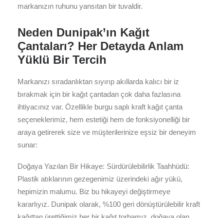
markanızın ruhunu yansıtan bir tuvaldir.
Neden Dunipak’ın Kağıt
Çantaları? Her Detayda Anlam
Yüklü Bir Tercih
Markanızı sıradanlıktan sıyırıp akıllarda kalıcı bir iz
bırakmak için bir kağıt çantadan çok daha fazlasına
ihtiyacınız var. Özellikle burgu saplı kraft kağıt çanta
seçeneklerimiz, hem estetiği hem de fonksiyonelliği bir
araya getirerek size ve müşterilerinize eşsiz bir deneyim
sunar:
Doğaya Yazılan Bir Hikaye: Sürdürülebilirlik Taahhüdü:
Plastik atıklarının gezegenimiz üzerindeki ağır yükü,
hepimizin malumu. Biz bu hikayeyi değiştirmeye
kararlıyız. Dunipak olarak, %100 geri dönüştürülebilir kraft
kağıttan ürettiğimiz her bir kağıt torbamız, doğaya olan