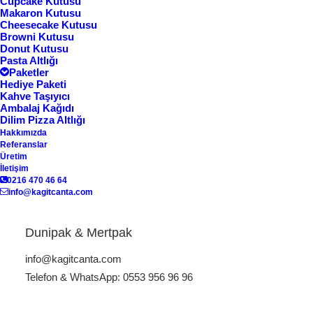
Cupcake Kutusu
Makaron Kutusu
Cheesecake Kutusu
Browni Kutusu
Donut Kutusu
Pasta Altlığı
Paketler
Ana Sayfa
Kağıt Çanta
Kağıt Çanta K-18
Hediye Paketi
Kahve Taşıyıcı
Kağıt Çanta K-18
Ambalaj Kağıdı
Dilim Pizza Altlığı
Hakkımızda
Referanslar
Üretim
İletişim
ÜRÜN KODU: K:18
0216 470 46 64
info@kagitcanta.com
Kağıt Poşet Ölçüsü:
25x31x12 cm (En x boy x körük)
Dunipak & Mertpak
Siz de doğa dostu ve ekonomik bir ambalaj çözümü için
info@kagitcanta.com
baskılı kraft kağıt poşetlerimizi keşfedin!
Telefon & WhatsApp: 0553 956 96 96
*Kağıt çanta ürünlerimizde Minimum sipariş miktarı 2.000