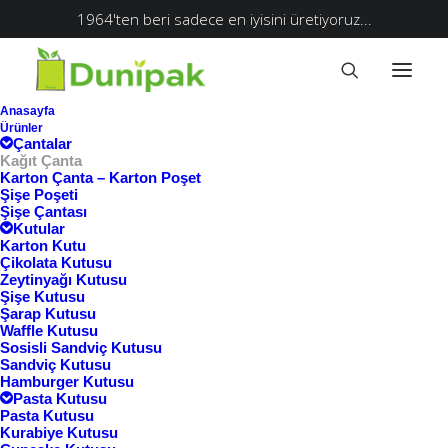
1964'ten beri sadece en iyisini üretiyoruz...
Anasayfa
Ürünler
Çantalar
Kağıt Çanta
Karton Çanta – Karton Poşet
Şişe Poşeti
Şişe Çantası
Kutular
Karton Kutu
Çikolata Kutusu
Zeytinyağı Kutusu
Şişe Kutusu
Şarap Kutusu
Waffle Kutusu
Sosisli Sandviç Kutusu
Sandviç Kutusu
Hamburger Kutusu
Pasta Kutusu
Pasta Kutusu
Kurabiye Kutusu