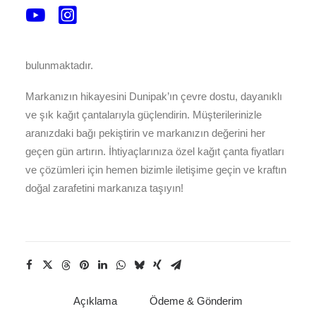
adet’tir (+/- %10)
*Baskı ön yüz ve arka yüz olmak üzere çift taraflıdır.
*Beyaz ve kahverengi (Esmer kraft) renk seçenekleri
bulunmaktadır.
Markanızın hikayesini Dunipak’ın çevre dostu, dayanıklı
ve şık kağıt çantalarıyla güçlendirin. Müşterilerinizle
aranızdaki bağı pekiştirin ve markanızın değerini her
geçen gün artırın. İhtiyaçlarınıza özel kağıt çanta fiyatları
ve çözümleri için hemen bizimle iletişime geçin ve kraftın
doğal zarafetini markanıza taşıyın!
Açıklama
Ödeme & Gönderim