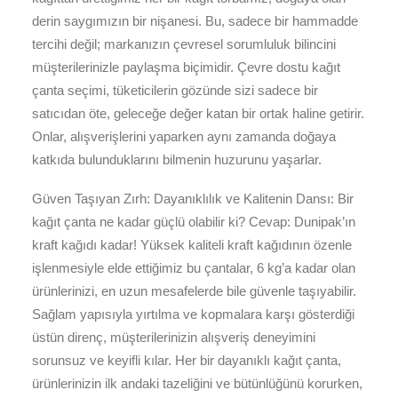
derin saygımızın bir nişanesi. Bu, sadece bir hammadde
tercihi değil; markanızın çevresel sorumluluk bilincini
müşterilerinizle paylaşma biçimidir. Çevre dostu kağıt
çanta seçimi, tüketicilerin gözünde sizi sadece bir
satıcıdan öte, geleceğe değer katan bir ortak haline getirir.
Onlar, alışverişlerini yaparken aynı zamanda doğaya
katkıda bulunduklarını bilmenin huzurunu yaşarlar.
Güven Taşıyan Zırh: Dayanıklılık ve Kalitenin Dansı: Bir
kağıt çanta ne kadar güçlü olabilir ki? Cevap: Dunipak’ın
kraft kağıdı kadar! Yüksek kaliteli kraft kağıdının özenle
işlenmesiyle elde ettiğimiz bu çantalar, 6 kg’a kadar olan
ürünlerinizi, en uzun mesafelerde bile güvenle taşıyabilir.
Sağlam yapısıyla yırtılma ve kopmalara karşı gösterdiği
üstün direnç, müşterilerinizin alışveriş deneyimini
sorunsuz ve keyifli kılar. Her bir dayanıklı kağıt çanta,
ürünlerinizin ilk andaki tazeliğini ve bütünlüğünü korurken,