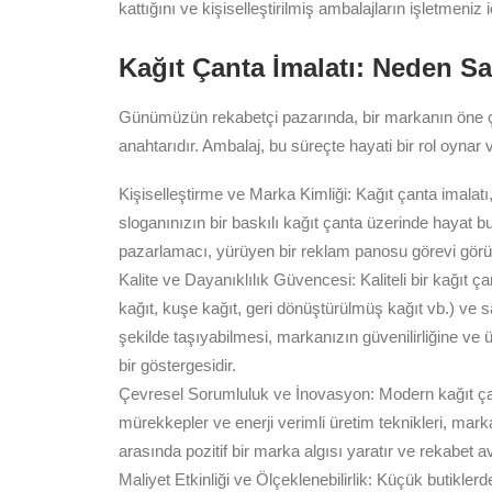
kattığını ve kişiselleştirilmiş ambalajların işletmen
Kağıt Çanta İmalatı: Neden Sa
Günümüzün rekabetçi pazarında, bir markanın öne çıka
anahtarıdır. Ambalaj, bu süreçte hayati bir rol oynar 
Kişiselleştirme ve Marka Kimliği: Kağıt çanta imalat
sloganınızın bir baskılı kağıt çanta üzerinde hayat bu
pazarlamacı, yürüyen bir reklam panosu görevi görür. K
Kalite ve Dayanıklılık Güvencesi: Kaliteli bir kağıt 
kağıt, kuşe kağıt, geri dönüştürülmüş kağıt vb.) ve s
şekilde taşıyabilmesi, markanızın güvenilirliğine ve ü
bir göstergesidir.
Çevresel Sorumluluk ve İnovasyon: Modern kağıt çanta 
mürekkepler ve enerji verimli üretim teknikleri, mark
arasında pozitif bir marka algısı yaratır ve rekabet a
Maliyet Etkinliği ve Ölçeklenebilirlik: Küçük butikler