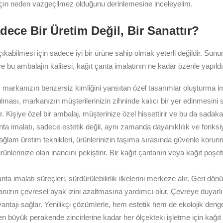
iz için neden vazgeçilmez olduğunu derinlemesine inceleyelim.
dece Bir Üretim Değil, Bir Sanattır?
bilmesi için sadece iyi bir ürüne sahip olmak yeterli değildir. Sunum
ve bu ambalajın kalitesi, kağıt çanta imalatının ne kadar özenle yapıldı
ı, markanızın benzersiz kimliğini yansıtan özel tasarımlar oluşturma 
lması, markanızın müşterilerinizin zihninde kalıcı bir yer edinmesini sa
işiye özel bir ambalaj, müşterinize özel hissettirir ve bu da sadakati 
çanta imalatı, sadece estetik değil, aynı zamanda dayanıklılık ve fonk
ağlam üretim teknikleri, ürünlerinizin taşıma sırasında güvenle korunma
rünlerinize olan inancını pekiştirir. Bir kağıt çantanın veya kağıt poşet
imalatı süreçleri, sürdürülebilirlik ilkelerini merkeze alır. Geri dön
anızın çevresel ayak izini azaltmasına yardımcı olur. Çevreye duyarlı b
vantajı sağlar. Yenilikçi çözümlerle, hem estetik hem de ekolojik denge
den büyük perakende zincirlerine kadar her ölçekteki işletme için kağıt