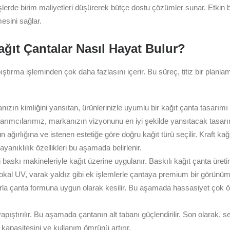
şlerde birim maliyetleri düşürerek bütçe dostu çözümler sunar. Etkin b
esini sağlar.
Kağıt Çantalar Nasıl Hayat Bulur?
ıştırma işleminden çok daha fazlasını içerir. Bu süreç, titiz bir planl
kanızın kimliğini yansıtan, ürünlerinizle uyumlu bir kağıt çanta tasarı
tasarımcılarımız, markanızın vizyonunu en iyi şekilde yansıtacak tasarım
ırlığına ve istenen estetiğe göre doğru kağıt türü seçilir. Kraft kağ
anıklılık özellikleri bu aşamada belirlenir.
baskı makineleriyle kağıt üzerine uygulanır. Baskılı kağıt çanta üretimi 
 lokal UV, varak yaldız gibi ek işlemlerle çantaya premium bir görünüm 
larla çanta formuna uygun olarak kesilir. Bu aşamada hassasiyet çok 
ıştırılır. Bu aşamada çantanın alt tabanı güçlendirilir. Son olarak, seçi
a kapasitesini ve kullanım ömrünü artırır.