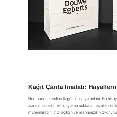
Kağıt Çanta İmalatı: Hayaller
Her marka, kendine özgü bir hikaye anlatır. Bu hika
alanda hissedilmelidir. İşte bu noktada, hayallerinizd
mühendisliğin, titiz işçiliğin ve markanızın vizyonunun