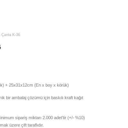
t Çanta K-36
6
k) + 25x31x12cm (En x boy x körük)
k bir ambalaj çözümü için baskılı kraft kağıt
nimum sipariş miktarı 2.000 adet’tir (+/- %10)
ak üzere çift taraflıdır.