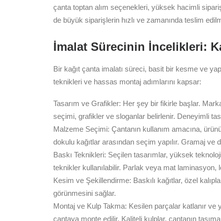
çanta toptan alım seçenekleri, yüksek hacimli sipari
de büyük siparişlerin hızlı ve zamanında teslim edilm
İmalat Sürecinin İncelikleri: 
Bir kağıt çanta imalatı süreci, basit bir kesme ve yap
teknikleri ve hassas montaj adımlarını kapsar:
Tasarım ve Grafikler: Her şey bir fikirle başlar. Mar
seçimi, grafikler ve sloganlar belirlenir. Deneyimli 
Malzeme Seçimi: Çantanın kullanım amacına, ürünün ağ
dokulu kağıtlar arasından seçim yapılır. Gramaj ve day
Baskı Teknikleri: Seçilen tasarımlar, yüksek teknoloji 
teknikler kullanılabilir. Parlak veya mat laminasyon,
Kesim ve Şekillendirme: Baskılı kağıtlar, özel kalıp
görünmesini sağlar.
Montaj ve Kulp Takma: Kesilen parçalar katlanır ve yap
çantaya monte edilir. Kaliteli kulplar, çantanın taşım