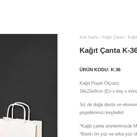
Hamburger Kutusu
Ana Sayfa
Kağıt Çanta
Kağı
Kağıt Çanta K-3
ÜRÜN KODU: K:36
Kağıt Poşet Ölçüsü:
18x23x8cm (En x boy x körü
Siz de doğa dostu ve ekonomi
poşetlerimizi keşfedin!
*Kağıt çanta ürünlerimizde Mi
*Baskı ön yüz ve arka yüz olm