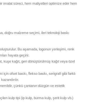
ir imalat süreci, hem maliyetleri optimize eder hem
ama, doğru malzeme seçimi, ileri teknoloji baskı
mı oluşturulur. Bu aşamada, logonun yerleşimi, renk
ları hayata geçirir.
ıt, kuşe kağıt, geri dönüştürülmüş kağıt veya özel
için ofset baskı, flekso baskı, serigrafi gibi farklı
kazandırılır.
önemlidir, çünkü çantanın düzgün ve estetik
len kulp tipi (ip kulp, burma kulp, şerit kulp vb.)