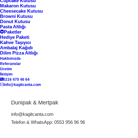
Cupcake Kutusu
Makaron Kutusu
Cheesecake Kutusu
Browni Kutusu
Donut Kutusu
Pasta Altlığı
Paketler
Hediye Paketi
Kahve Taşıyıcı
Ambalaj Kağıdı
Dilim Pizza Altlığı
Hakkımızda
Referanslar
Ana Sayfa
Karton Kutu
Kurumsal Hediye Kutusu KK:56
Üretim
İletişim
Kurumsal Hediye Kutusu KK:56
0216 470 46 64
info@kagitcanta.com
Dunipak & Mertpak
ÜRÜN KODU: KK-56
info@kagitcanta.com
Telefon & WhatsApp: 0553 956 96 96
Bir kurumsal hediye kutusu, sıradan bir karton kutu değil,
markanızın prestijini ve iş ortaklarınıza verdiği değeri