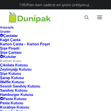
1964'ten beri sadece en iyisini üretiyoruz...
Anasayfa
Ürünler
Çantalar
Kağıt Çanta
Karton Çanta – Karton Poşet
Şişe Poşeti
Şişe Çantası
Kutular
Karton Kutu
Çikolata Kutusu
Zeytinyağı Kutusu
Şişe Kutusu
Şarap Kutusu
Waffle Kutusu
Sosisli Sandviç Kutusu
Sandviç Kutusu
Hamburger Kutusu
Pasta Kutusu
Pasta Kutusu
Kurabiye Kutusu