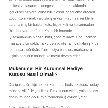
kalitesi ve tasarımın dengesi, markanız hakkında
içgüdüsel bir yargı oluşturur. Sessiz pazarlama aracıdır.
Logonuzun varak yaldızla işlendiği, kurumsal renklerle
tasarlanmış bir baskılı kutu, hiçbir kelime kullanmadan
“biz fark yaratırız” der. Kalıcı bir hatıradır.
İyi tasarlanmış bir özel kutu, çöpe atılmaz. Çoğu zaman
masaüstü bir saklama kutusuna, ofis rafında kalan şık bir
aksesuara dönüşür. Yani hediye bitse de, markanız o
kişinin gözünün önünde kalmaya devam eder.
Mükemmel Bir Kurumsal Hediye
Kutusu Nasıl Olmalı?
Dunipak’ta ürettiğimiz her kurumsal hediye kutusu, “detay
mühendisliği” ile şekillenir. Bir kutunun etkisi, yalnızca dış
görünümünde değil, aynı zamanda işlevinde yatar.
1. Malzeme Kalitesi: İlk Temasın Gücü