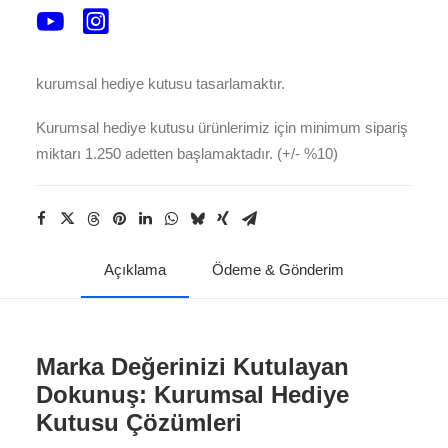
gösteren stratejik bir pazarlama aracıdır. Dunipak olarak
bizim amacımız, markanızı hatırlatacak ve o “size özel
değer veriyoruz” mesajını net bir şekilde iletecek bir
kurumsal hediye kutusu tasarlamaktır.
Kurumsal hediye kutusu ürünlerimiz için minimum sipariş
miktarı 1.250 adetten başlamaktadır. (+/- %10)
Açıklama
Ödeme & Gönderim
Marka Değerinizi Kutulayan
Dokunuş: Kurumsal Hediye
Kutusu Çözümleri