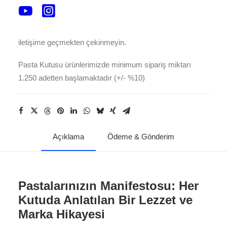
Kaliteli, şık ve fonksiyonel pasta kutularımızla tatlı
sanatınızı zirveye taşıyın! Özel tasarım talepleriniz, pasta
kutusu fiyat bilgisi ve diğer tüm sorularınız için bizimle
iletişime geçmekten çekinmeyin.
Pasta Kutusu ürünlerimizde minimum sipariş miktarı
1.250 adetten başlamaktadır (+/- %10)
Açıklama
Ödeme & Gönderim
Pastalarınızın Manifestosu: Her
Kutuda Anlatılan Bir Lezzet ve
Marka Hikayesi