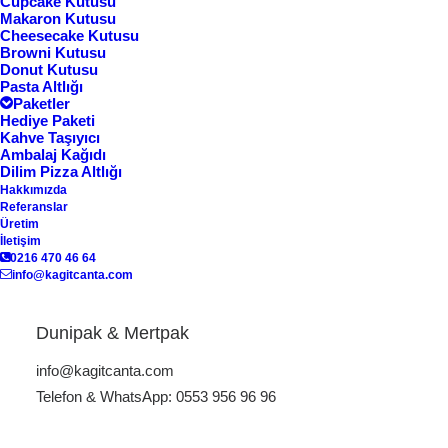
Cupcake Kutusu
Makaron Kutusu
Cheesecake Kutusu
Browni Kutusu
Donut Kutusu
Pasta Altlığı
Paketler
Hediye Paketi
Kahve Taşıyıcı
Ambalaj Kağıdı
Dilim Pizza Altlığı
Hakkımızda
Referanslar
Ana Sayfa
Pasta Kutusu
Pasta Kutusu PK-17
Üretim
İletişim
Pasta Kutusu PK-17
0216 470 46 64
info@kagitcanta.com
Dunipak & Mertpak
ÜRÜN KODU: PK:18
info@kagitcanta.com
Telefon & WhatsApp: 0553 956 96 96
Lezzetli pastalarınızı en iyi şekilde sunmak ve
markanızın değerini artırmak için doğru adrestesiniz.