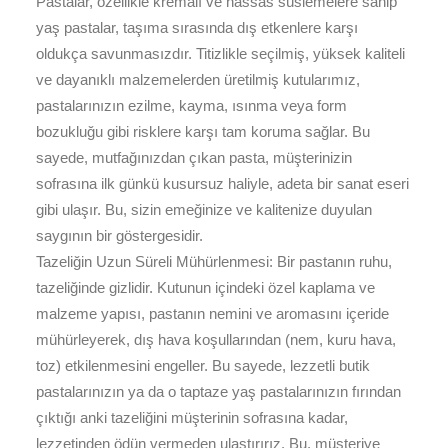
Pastalar, özellikle kremalı ve hassas süslemelere sahip
yaş pastalar, taşıma sırasında dış etkenlere karşı
oldukça savunmasızdır. Titizlikle seçilmiş, yüksek kaliteli
ve dayanıklı malzemelerden üretilmiş kutularımız,
pastalarınızın ezilme, kayma, ısınma veya form
bozukluğu gibi risklere karşı tam koruma sağlar. Bu
sayede, mutfağınızdan çıkan pasta, müşterinizin
sofrasına ilk günkü kusursuz haliyle, adeta bir sanat eseri
gibi ulaşır. Bu, sizin emeğinize ve kalitenize duyulan
saygının bir göstergesidir.
Tazeliğin Uzun Süreli Mühürlenmesi: Bir pastanın ruhu,
tazeliğinde gizlidir. Kutunun içindeki özel kaplama ve
malzeme yapısı, pastanın nemini ve aromasını içeride
mühürleyerek, dış hava koşullarından (nem, kuru hava,
toz) etkilenmesini engeller. Bu sayede, lezzetli butik
pastalarınızın ya da o taptaze yaş pastalarınızın fırından
çıktığı anki tazeliğini müşterinin sofrasına kadar,
lezzetinden ödün vermeden ulaştırırız. Bu, müşteriye