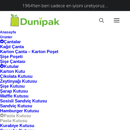
1964'ten beri sadece en iyisini üretiyoruz...
Anasayfa
Ürünler
Çantalar
Kağıt Çanta
Karton Çanta – Karton Poşet
Şişe Poşeti
Şişe Çantası
Kutular
Karton Kutu
Çikolata Kutusu
Zeytinyağı Kutusu
Şişe Kutusu
Şarap Kutusu
Waffle Kutusu
Sosisli Sandviç Kutusu
Sandviç Kutusu
Hamburger Kutusu
Pasta Kutusu
Pasta Kutusu
Kurabiye Kutusu