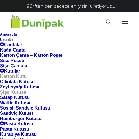
1964'ten beri sadece en iyisini üretiyoruz...
Anasayfa
Ürünler
Çantalar
Kağıt Çanta
Karton Çanta – Karton Poşet
Şişe Poşeti
Şişe Çantası
Kutular
Karton Kutu
Çikolata Kutusu
Zeytinyağı Kutusu
Şişe Kutusu
Şarap Kutusu
Waffle Kutusu
Sosisli Sandviç Kutusu
Sandviç Kutusu
Hamburger Kutusu
Pasta Kutusu
Pasta Kutusu
Kurabiye Kutusu