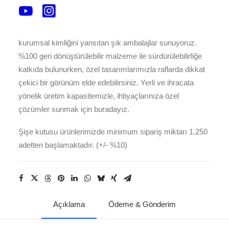
şişeler için özel ölçülerde üretilen kutularımız, hem
güvenli taşıma hem de estetik sunum sağlar. Ofset, varak
yaldız, UV lak gibi gelişmiş baskı teknikleriyle markanızın
kurumsal kimliğini yansıtan şık ambalajlar sunuyoruz.
%100 geri dönüştürülebilir malzeme ile sürdürülebilirliğe
katkıda bulunurken, özel tasarımlarımızla raflarda dikkat
çekici bir görünüm elde edebilirsiniz. Yerli ve ihracata
yönelik üretim kapasitemizle, ihtiyaçlarınıza özel
çözümler sunmak için buradayız.
Şişe kutusu ürünlerimizde minimum sipariş miktarı 1.250
adetten başlamaktadır. (+/- %10)
Açıklama
Ödeme & Gönderim