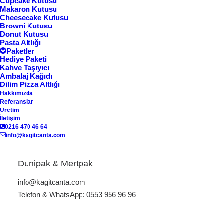
Cupcake Kutusu
Makaron Kutusu
Cheesecake Kutusu
Browni Kutusu
Donut Kutusu
Pasta Altlığı
Paketler
Hediye Paketi
Kahve Taşıyıcı
Ambalaj Kağıdı
Dilim Pizza Altlığı
Hakkımızda
Referanslar
Ana Sayfa
Karton Kutu
Şişe Kutusu SK-24
Üretim
İletişim
Şişe Kutusu SK-24
0216 470 46 64
info@kagitcanta.com
Dunipak & Mertpak
ÜRÜN KODU: SK-24
info@kagitcanta.com
Telefon & WhatsApp: 0553 956 96 96
Çevre dostu, dayanıklı ve özel baskılı karton şişe kutusu
çözümleri ile markanızı öne çıkarın! Tekli veya çoklu