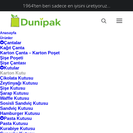
1964'ten beri sadece en iyisini üretiyoruz...
Anasayfa
Ürünler
Çantalar
Kağıt Çanta
Karton Çanta – Karton Poşet
Şişe Poşeti
Şişe Çantası
Kutular
Karton Kutu
Çikolata Kutusu
Zeytinyağı Kutusu
Şişe Kutusu
Şarap Kutusu
Waffle Kutusu
Sosisli Sandviç Kutusu
Sandviç Kutusu
Hamburger Kutusu
Pasta Kutusu
Pasta Kutusu
Kurabiye Kutusu