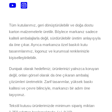
ve elbise kutusu modelleri; perakende satışlardan e-
ticaret gönderilerine kadar her alanda profesyonel bir
sunum sağlar.
Tüm kutularımız, geri dönüştürülebilir ve doğa dostu
karton malzemelerle üretilir. Böylece markanız sadece
kaliteli ambalajlarla değil, sürdürülebilir üretim anlayışıyla
da öne çıkar. Ayrıca markanıza özel baskılı kutu
tasarımlarımız, logonuz ve kurumsal renklerinizle
kişiselleştirilebilir.
Dunipak olarak hedefimiz; ürünlerinizi yalnızca koruyan
değil, onları görsel olarak da öne çıkaran ambalaj
çözümleri üretmektir. Zarif tasarımlar, yüksek baskı
kalitesi ve çevre bilinciyle, markanızı bir adım öne
taşıyoruz.
Tekstil kutusu ürünlerimizde minimum sipariş miktarı