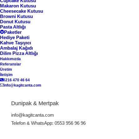
Cupcake Kutusu
Makaron Kutusu
Cheesecake Kutusu
Browni Kutusu
Donut Kutusu
Pasta Altlığı
Paketler
Ana Sayfa
Karton Kutu
Tekstil Kutusu KK-16
Hediye Paketi
Kahve Taşıyıcı
Tekstil Kutusu KK-16
Ambalaj Kağıdı
Dilim Pizza Altlığı
Hakkımızda
Referanslar
Üretim
İletişim
ÜRÜN KODU: KK-16
0216 470 46 64
info@kagitcanta.com
Dunipak, ürünlerinize değer katan, markanızın kimliğini
yansıtan ve çevreye duyarlı karton kutu çözümleri ile
Dunipak & Mertpak
ambalaj sektöründe fark yaratıyor. Uzman ekibimizle,
info@kagitcanta.com
hem estetik hem de işlevsel kutu imalatı
Telefon & WhatsApp: 0553 956 96 96
gerçekleştiriyoruz. Geniş ürün yelpazemizde yer alan
tekstil kutusu, baskılı kutu, gömlek kutusu, kazak kutusu