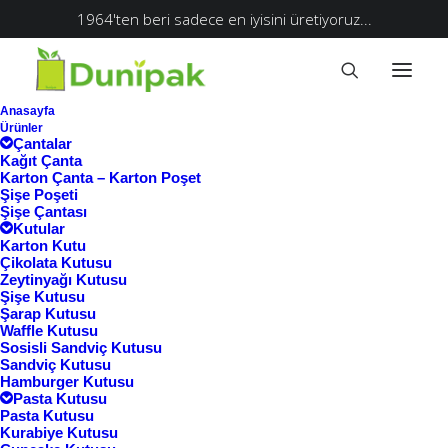
1964'ten beri sadece en iyisini üretiyoruz...
Anasayfa
Ürünler
Çantalar
Kağıt Çanta
Karton Çanta – Karton Poşet
Şişe Poşeti
Şişe Çantası
Kutular
Karton Kutu
Çikolata Kutusu
Zeytinyağı Kutusu
Şişe Kutusu
Şarap Kutusu
Waffle Kutusu
Ana Sayfa
Sosisli Sandviç Kutusu
Sandviç Kutusu
Ürünler “dilim cheesecake kutusu” olarak
Hamburger Kutusu
Pasta Kutusu
etiketlendi
Pasta Kutusu
dilim cheesecake kutusu
Kurabiye Kutusu