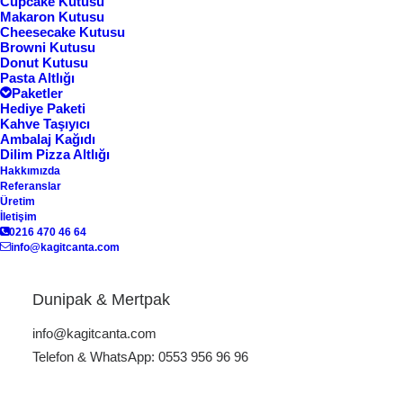
Cupcake Kutusu
Makaron Kutusu
Cheesecake Kutusu
Browni Kutusu
Göster
Donut Kutusu
Pasta Altlığı
Paketler
Hediye Paketi
Kahve Taşıyıcı
Ambalaj Kağıdı
Dilim Pizza Altlığı
Hakkımızda
Referanslar
Üretim
İletişim
0216 470 46 64
info@kagitcanta.com
Cheesecake Kutusu CHS-
Cheesecake Kutusu CHS-
01
02
Dunipak & Mertpak
info@kagitcanta.com
Telefon & WhatsApp: 0553 956 96 96
dilim cheesecake kutusu