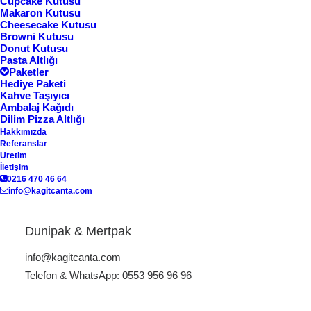
Cupcake Kutusu
Makaron Kutusu
Cheesecake Kutusu
Browni Kutusu
Göster
Donut Kutusu
Pasta Altlığı
Paketler
Hediye Paketi
Kahve Taşıyıcı
Ambalaj Kağıdı
Dilim Pizza Altlığı
Hakkımızda
Referanslar
Üretim
İletişim
0216 470 46 64
info@kagitcanta.com
Krem Kutusu KK-01
Dunipak & Mertpak
info@kagitcanta.com
Telefon & WhatsApp: 0553 956 96 96
istanbul karton kutu