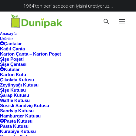
1964'ten beri sadece en iyisini üretiyoruz...
Anasayfa
Ürünler
Çantalar
Kağıt Çanta
Karton Çanta – Karton Poşet
Şişe Poşeti
Şişe Çantası
Kutular
Karton Kutu
Çikolata Kutusu
Zeytinyağı Kutusu
Şişe Kutusu
Şarap Kutusu
Waffle Kutusu
Ana Sayfa
Sosisli Sandviç Kutusu
Sandviç Kutusu
Ürünler “istanbul karton kutu” olarak
Hamburger Kutusu
Pasta Kutusu
etiketlendi
Pasta Kutusu
istanbul karton kutu
Kurabiye Kutusu