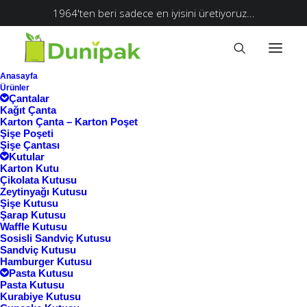
1964'ten beri sadece en iyisini üretiyoruz...
Anasayfa
Ürünler
Çantalar
Kağıt Çanta
Karton Çanta – Karton Poşet
Şişe Poşeti
Şişe Çantası
Kutular
Karton Kutu
Çikolata Kutusu
Zeytinyağı Kutusu
Şişe Kutusu
Şarap Kutusu
Waffle Kutusu
Ana Sayfa
Sosisli Sandviç Kutusu
Sandviç Kutusu
Ürünler “logo baskılı pizza altlığı” olarak
Hamburger Kutusu
Pasta Kutusu
etiketlendi
Pasta Kutusu
logo baskılı pizza altlığı
Kurabiye Kutusu