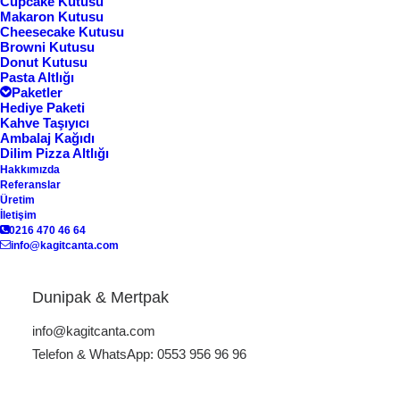
Cupcake Kutusu
Makaron Kutusu
Cheesecake Kutusu
Browni Kutusu
Göster
Donut Kutusu
Pasta Altlığı
Paketler
Hediye Paketi
Kahve Taşıyıcı
Ambalaj Kağıdı
Dilim Pizza Altlığı
Hakkımızda
Referanslar
Üretim
İletişim
0216 470 46 64
info@kagitcanta.com
Dilim Pizza Altlığı DP-01
Dunipak & Mertpak
info@kagitcanta.com
Telefon & WhatsApp: 0553 956 96 96
logo baskılı pizza altlığı