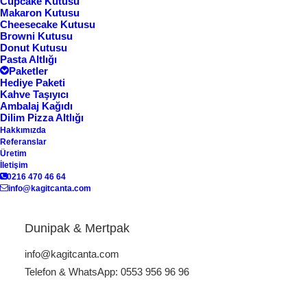
Cupcake Kutusu
Makaron Kutusu
Göster
Cheesecake Kutusu
Browni Kutusu
Donut Kutusu
Pasta Altlığı
Paketler
Hediye Paketi
Kahve Taşıyıcı
Ambalaj Kağıdı
Dilim Pizza Altlığı
Hakkımızda
Referanslar
Üretim
İletişim
0216 470 46 64
info@kagitcanta.com
Tshirt Kutusu KK-02
Dunipak & Mertpak
tshirt kutusu
info@kagitcanta.com
Telefon & WhatsApp: 0553 956 96 96