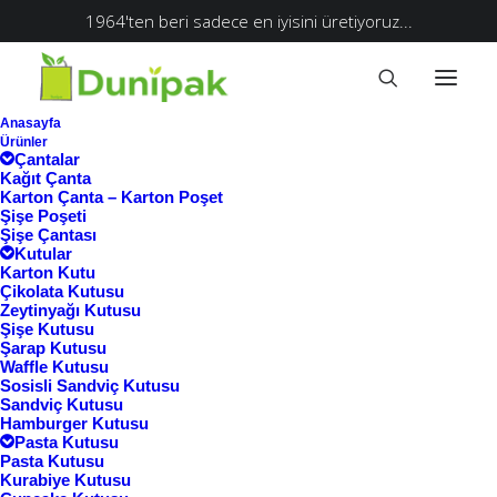
1964'ten beri sadece en iyisini üretiyoruz...
Anasayfa
Ürünler
Çantalar
Kağıt Çanta
Karton Çanta – Karton Poşet
Şişe Poşeti
Şişe Çantası
Kutular
Karton Kutu
Çikolata Kutusu
Zeytinyağı Kutusu
Şişe Kutusu
Şarap Kutusu
Waffle Kutusu
Ana Sayfa
Sosisli Sandviç Kutusu
Sandviç Kutusu
Ürünler “tshirt kutusu” olarak etiketlendi
Hamburger Kutusu
Pasta Kutusu
tshirt kutusu
Pasta Kutusu
Kurabiye Kutusu