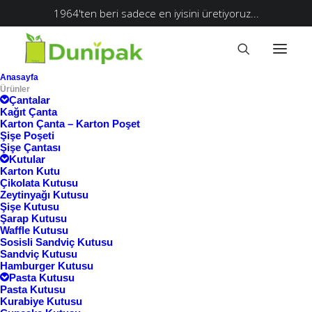
1964'ten beri sadece en iyisini üretiyoruz...
Anasayfa
Ürünler
Çantalar
Kağıt Çanta
Karton Çanta – Karton Poşet
Şişe Poşeti
Şişe Çantası
Kutular
Karton Kutu
Çikolata Kutusu
Zeytinyağı Kutusu
Şişe Kutusu
Şarap Kutusu
Waffle Kutusu
Ana Sayfa
Kahve Taşıyıcı
Sosisli Sandviç Kutusu
Sandviç Kutusu
Kahve Taşıyıcı
Hamburger Kutusu
Pasta Kutusu
Pasta Kutusu
Kurabiye Kutusu
Göster