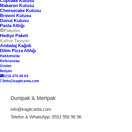
Cupcake Kutusu
Makaron Kutusu
Cheesecake Kutusu
Browni Kutusu
Donut Kutusu
Pasta Altlığı
Paketler
Hediye Paketi
Kahve Taşıyıcı
Ambalaj Kağıdı
Dilim Pizza Altlığı
Hakkımızda
Referanslar
Üretim
İletişim
Kahve Taşıma Kartonu
Kahve Taşıma Çantası KT-
0216 470 46 64
KT-08
07
info@kagitcanta.com
Dunipak & Mertpak
info@kagitcanta.com
Telefon & WhatsApp: 0553 956 96 96